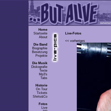
Home
Startseite
Live-Fotos
About
<< vorheriges
Die Band
Biographie
Besetzung
Projekte
Die Musik
Diskografie
Texte
Mp3's
Tabs
Historie
On Tour
Tickets
Shirts&Co
Fotos
Live